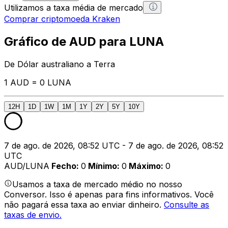
Utilizamos a taxa média de mercado
Comprar criptomoeda Kraken
Gráfico de AUD para LUNA
De Dólar australiano a Terra
1 AUD = 0 LUNA
12H
1D
1W
1M
1Y
2Y
5Y
10Y
7 de ago. de 2026, 08:52 UTC - 7 de ago. de 2026, 08:52
UTC
AUD/LUNA
Fecho
:
0
Mínimo
:
0
Máximo
:
0
Usamos a taxa de mercado médio no nosso
Conversor. Isso é apenas para fins informativos. Você
não pagará essa taxa ao enviar dinheiro.
Consulte as
taxas de envio.