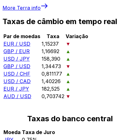
More
Terra
info
Taxas de câmbio em tempo real
Par de moedas
Taxa
Variação
EUR / USD
1,15237
▼
GBP / EUR
1,16692
▲
USD / JPY
158,390
▲
GBP / USD
1,34473
▼
USD / CHF
0,811177
▲
USD / CAD
1,40226
▲
EUR / JPY
182,525
▲
AUD / USD
0,703742
▼
Taxas do banco central
Moeda
Taxa de Juro
JPY
0,75%