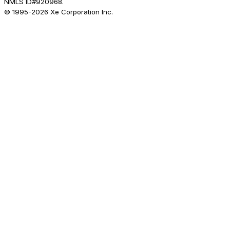
NMLS ID#920968.
© 1995-
2026
Xe Corporation Inc.