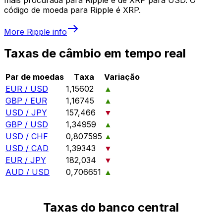
código de moeda para Ripple é XRP.
More
Ripple
info
Taxas de câmbio em tempo real
Par de moedas
Taxa
Variação
EUR / USD
1,15602
▲
GBP / EUR
1,16745
▲
USD / JPY
157,466
▼
GBP / USD
1,34959
▲
USD / CHF
0,807595
▲
USD / CAD
1,39343
▼
EUR / JPY
182,034
▼
AUD / USD
0,706651
▲
Taxas do banco central