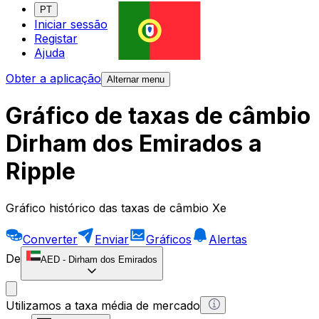
PT
Iniciar sessão
Registar
Ajuda
Obter a aplicação
Alternar menu
Gráfico de taxas de câmbio
Dirham dos Emirados a
Ripple
Gráfico histórico das taxas de câmbio Xe
Converter
Enviar
Gráficos
Alertas
De
AED
-
Dirham dos Emirados
Utilizamos a taxa média de mercado