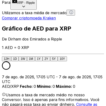
Para
XRP
-
Ripple
Utilizamos a taxa média de mercado
Comprar criptomoeda Kraken
Gráfico de AED para XRP
De Dirham dos Emirados a Ripple
1 AED = 0 XRP
12H
1D
1W
1M
1Y
2Y
5Y
10Y
7 de ago. de 2026, 17:05 UTC - 7 de ago. de 2026, 17:05
UTC
AED/XRP
Fecho
:
0
Mínimo
:
0
Máximo
:
0
Usamos a taxa de mercado médio no nosso
Conversor. Isso é apenas para fins informativos. Você
não pagará essa taxa ao enviar dinheiro.
Consulte as