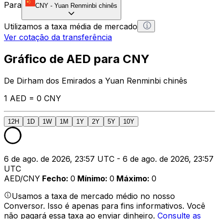
Para
CNY
-
Yuan Renminbi chinês
Utilizamos a taxa média de mercado
Ver cotação da transferência
Gráfico de AED para CNY
De Dirham dos Emirados a Yuan Renminbi chinês
1 AED = 0 CNY
12H
1D
1W
1M
1Y
2Y
5Y
10Y
6 de ago. de 2026, 23:57 UTC - 6 de ago. de 2026, 23:57
UTC
AED/CNY
Fecho
:
0
Mínimo
:
0
Máximo
:
0
Usamos a taxa de mercado médio no nosso
Conversor. Isso é apenas para fins informativos. Você
não pagará essa taxa ao enviar dinheiro.
Consulte as