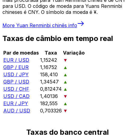
para USD. O código de moeda para Yuans Renminbi
chineses é CNY. O símbolo da moeda é ¥.
More
Yuan Renminbi chinês
info
Taxas de câmbio em tempo real
Par de moedas
Taxa
Variação
EUR / USD
1,15242
▼
GBP / EUR
1,16752
▲
USD / JPY
158,410
▲
GBP / USD
1,34547
▲
USD / CHF
0,812474
▲
USD / CAD
1,40136
▼
EUR / JPY
182,555
▲
AUD / USD
0,703326
▼
Taxas do banco central