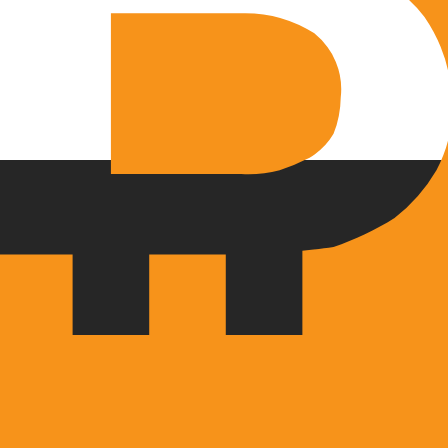
is procurada para Bitcoin é de BTC para USD. Bitcoins nã
T
Moeda
Taxa de Juro
JPY
0,75%
CHF
0,00%
EUR
4,25%
USD
3,75%
CAD
2,25%
AUD
3,60%
NZD
2,25%
GBP
3,75%