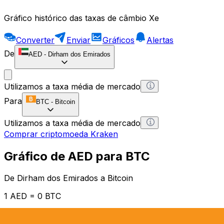
Gráfico histórico das taxas de câmbio Xe
Converter
Enviar
Gráficos
Alertas
De
AED
-
Dirham dos Emirados
Utilizamos a taxa média de mercado
Para
BTC
-
Bitcoin
Utilizamos a taxa média de mercado
Comprar criptomoeda Kraken
Gráfico de AED para BTC
De Dirham dos Emirados a Bitcoin
1 AED = 0 BTC
12H
1D
1W
1M
1Y
2Y
5Y
10Y