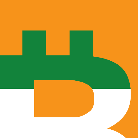
 UTC
so é apenas para fins informativos. Você não pagará essa
icano (USD)
ais procurada para Dirham dos Emirados é de AED para U