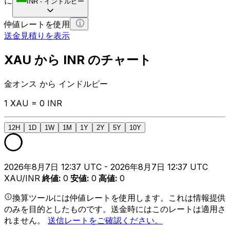
に
INR
-
インドルピー
仲値レートを使用
送金見積りを表示
XAU から INR のチャート
金オンス から インドルピー
1 XAU = 0 INR
12H
1D
1W
1M
1Y
2Y
5Y
10Y
2026年8月7日 12:37 UTC - 2026年8月7日 12:37 UTC
XAU/INR
終値
:
0
安値
:
0
高値
:
0
換算ツールには仲値レートを使用します。これは情報提供
のみを目的としたものです。送金時にはこのレートは適用さ
れません。
送信レートをご確認ください。