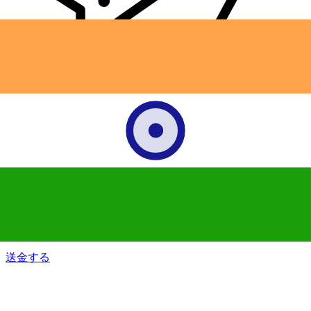
Xe 国際送金
オンラインの送金が迅速、安全、簡単に行えます。ライブの
追跡と通知に加え、柔軟な配信と支払いオプションをご利用
いただけます。
送金する