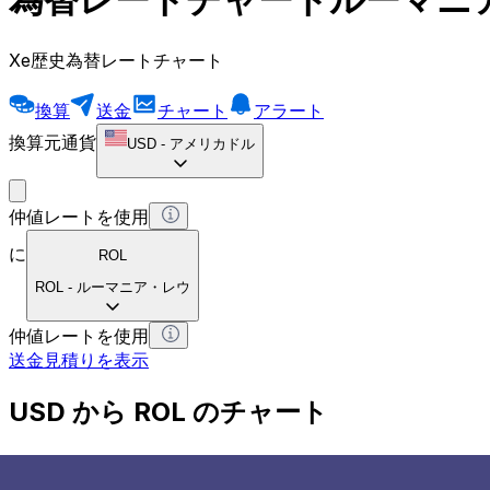
Xe歴史為替レートチャート
換算
送金
チャート
アラート
換算元通貨
USD
-
アメリカドル
仲値レートを使用
に
ROL
ROL
-
ルーマニア・レウ
仲値レートを使用
送金見積りを表示
USD から ROL のチャート
アメリカドル から ルーマニア・レウ