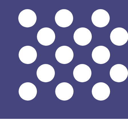
1 USD = 0 ROL
12H
1D
1W
1M
1Y
2Y
5Y
10Y
2026年8月6日 21:06 UTC - 2026年8月6日 21:06 UTC
USD/ROL
終値
:
0
安値
:
0
高値
:
0
換算ツールには仲値レートを使用します。これは情報提供
人気の アメリカドル (USD) ペア
為替情報
USD
-
アメリカドル
弊社の通貨ランキングによると、最も人気の アメリカドル 為替レ