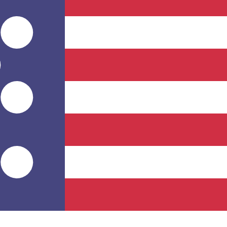
のみを目的としたものです。送金時にはこのレートは適用され
ートは USD から USD のレートです。 米ドル の通貨コード