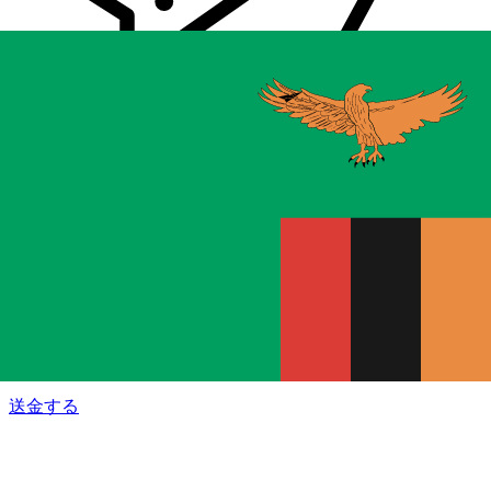
Xe 国際送金
オンラインの送金が迅速、安全、簡単に行えます。ライブの
追跡と通知に加え、柔軟な配信と支払いオプションをご利用
いただけます。
送金する