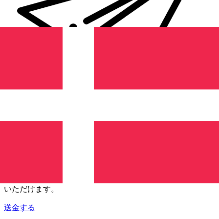
Xe 国際送金
オンラインの送金が迅速、安全、簡単に行えます。ライブの
追跡と通知に加え、柔軟な配信と支払いオプションをご利用
いただけます。
送金する