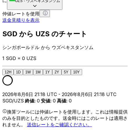
に
UZS
-
ウズベキスタンソム
仲値レートを使用
送金見積りを表示
SGD から UZS のチャート
シンガポールドル から ウズベキスタンソム
1 SGD = 0 UZS
12H
1D
1W
1M
1Y
2Y
5Y
10Y
2026年8月6日 21:18 UTC - 2026年8月6日 21:18 UTC
SGD/UZS
終値
:
0
安値
:
0
高値
:
0
換算ツールには仲値レートを使用します。これは情報提供
のみを目的としたものです。送金時にはこのレートは適用さ
れません。
送信レートをご確認ください。