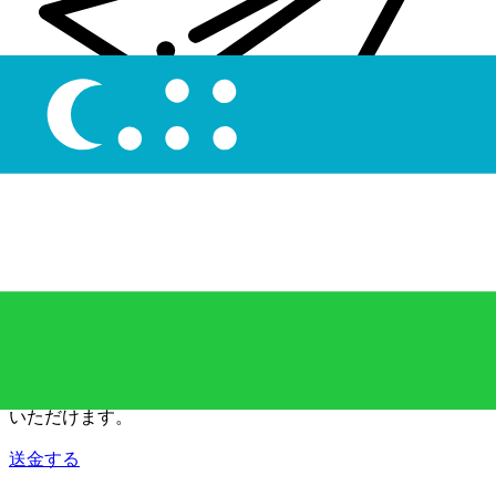
Xe 国際送金
オンラインの送金が迅速、安全、簡単に行えます。ライブの
追跡と通知に加え、柔軟な配信と支払いオプションをご利用
いただけます。
送金する