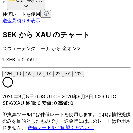
に
XAU
-
金オンス
仲値レートを使用
送金見積りを表示
SEK から XAU のチャート
スウェーデンクローナ から 金オンス
1 SEK = 0 XAU
12H
1D
1W
1M
1Y
2Y
5Y
10Y
2026年8月8日 6:33 UTC - 2026年8月8日 6:33 UTC
SEK/XAU
終値
:
0
安値
:
0
高値
:
0
換算ツールには仲値レートを使用します。これは情報提供
のみを目的としたものです。送金時にはこのレートは適用さ
れません。
送信レートをご確認ください。