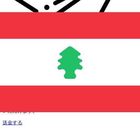
Xe 国際送金
オンラインの送金が迅速、安全、簡単に行えます。ライブの
追跡と通知に加え、柔軟な配信と支払いオプションをご利用
いただけます。
送金する