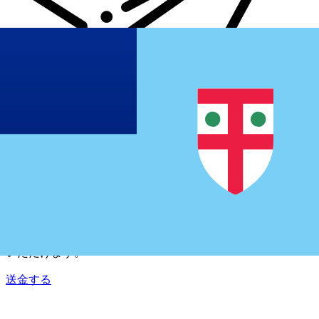
Xe 国際送金
オンラインの送金が迅速、安全、簡単に行えます。ライブの
追跡と通知に加え、柔軟な配信と支払いオプションをご利用
いただけます。
送金する