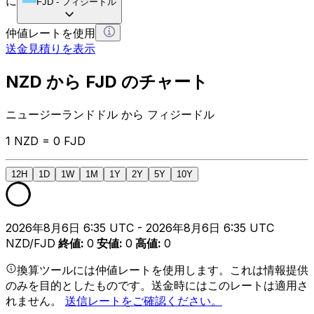
に
FJD
-
フィジードル
仲値レートを使用
送金見積りを表示
NZD から FJD のチャート
ニュージーランドドル から フィジードル
1 NZD = 0 FJD
12H
1D
1W
1M
1Y
2Y
5Y
10Y
2026年8月6日 6:35 UTC - 2026年8月6日 6:35 UTC
NZD/FJD
終値
:
0
安値
:
0
高値
:
0
換算ツールには仲値レートを使用します。これは情報提供
のみを目的としたものです。送金時にはこのレートは適用さ
れません。
送信レートをご確認ください。