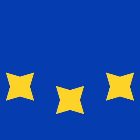
EUR から USD のレートです。 ユーロ の通貨コードは E
通貨
金利
JPY
0.75%
CHF
0.00%
EUR
4.25%
USD
3.75%
CAD
2.25%
AUD
3.60%
NZD
2.25%
GBP
3.75%