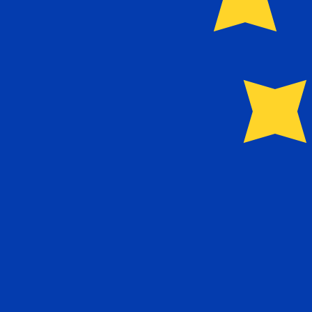
EUR
-
ユーロ
弊社の通貨ランキングによると、最も人気の ユーロ 為替レートは 
More
ユーロ
info
リアルタイム為替レート
通貨ペア
レート
変動
EUR / USD
1.15601
▲
GBP / EUR
1.16708
▲
USD / JPY
157.823
▲
GBP / USD
1.34916
▲
USD / CHF
0.807885
▼
USD / CAD
1.39433
▲
EUR / JPY
182.446
▲
AUD / USD
0.706700
▲