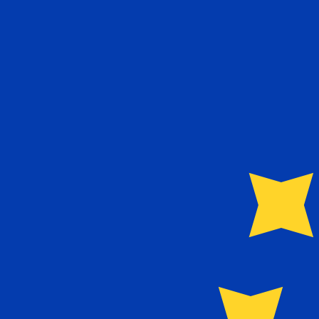
12H
1D
1W
1M
1Y
2Y
5Y
10Y
2026年8月9日 8:07 UTC - 2026年8月9日 8:07 UTC
NZD/EUR
終値
:
0
安値
:
0
高値
:
0
換算ツールには仲値レートを使用します。これは情報提供
人気の アメリカドル (USD) ペア
為替情報
NZD
-
ニュージーランドドル
弊社の通貨ランキングによると、最も人気の ニュージーランドドル
す。
More
ニュージーランドドル
info