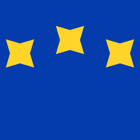
のみを目的としたものです。送金時にはこのレートは適用され
 為替レートは NZD から USD のレートです。 ニュージー