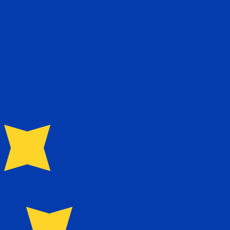
ません。
送信レートをご確認ください。
ランドドル の通貨コードは NZD です。 通貨記号は $ で