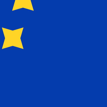
UR です。 通貨記号は € です。
中央銀行レート