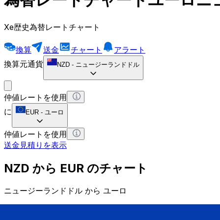
Xe歴史為替レートチャート
換算
送金
チャート
アラート
換算元通貨
NZD
-
ニュージーランドドル
仲値レートを使用
に
EUR
-
ユーロ
仲値レートを使用
送金見積りを表示
NZD から EUR のチャート
ニュージーランドドル から ユーロ
1 NZD = 0 EUR