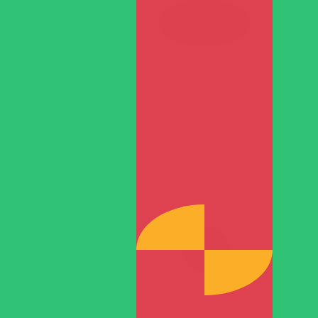
TMT
-
トルクメニスタンマナト
弊社の通貨ランキングによると、最も人気の トルクメニスタンマ
T です。
More
トルクメニスタンマナト
info
リアルタイム為替レート
通貨ペア
レート
変動
EUR / USD
1.15563
▲
GBP / EUR
1.16544
▼
USD / JPY
157.693
▼
GBP / USD
1.34681
▲
USD / CHF
0.806689
▼
USD / CAD
1.40095
▼
EUR / JPY
182.235
▲
AUD / USD
0.705809
▲