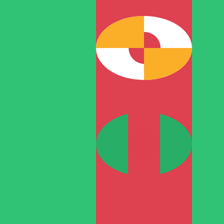
12H
1D
1W
1M
1Y
2Y
5Y
10Y
2026年8月6日 0:44 UTC - 2026年8月6日 0:44 UTC
NOK/TMT
終値
:
0
安値
:
0
高値
:
0
換算ツールには仲値レートを使用します。これは情報提供
人気の アメリカドル (USD) ペア
為替情報
NOK
-
ノルウェークローネ
弊社の通貨ランキングによると、最も人気の ノルウェークローネ 
More
ノルウェークローネ
info