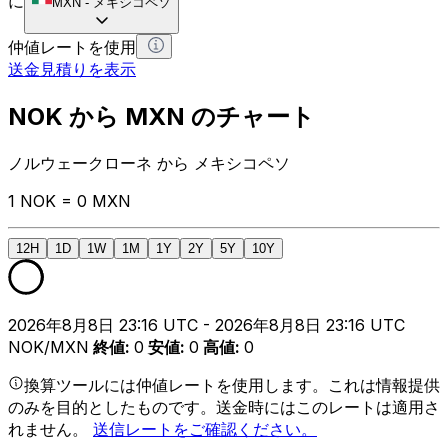
に
MXN
-
メキシコペソ
仲値レートを使用
送金見積りを表示
NOK から MXN のチャート
ノルウェークローネ から メキシコペソ
1 NOK = 0 MXN
12H
1D
1W
1M
1Y
2Y
5Y
10Y
2026年8月8日 23:16 UTC - 2026年8月8日 23:16 UTC
NOK/MXN
終値
:
0
安値
:
0
高値
:
0
換算ツールには仲値レートを使用します。これは情報提供
のみを目的としたものです。送金時にはこのレートは適用さ
れません。
送信レートをご確認ください。