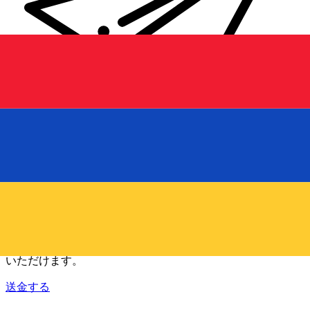
Xe 国際送金
オンラインの送金が迅速、安全、簡単に行えます。ライブの
追跡と通知に加え、柔軟な配信と支払いオプションをご利用
いただけます。
送金する