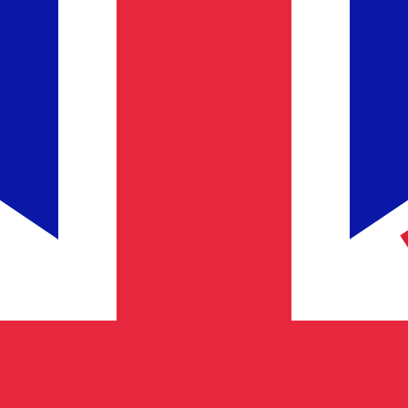
のみを目的としたものです。送金時にはこのレートは適用され
為替レートは NLG から USD のレートです。 オランダギ