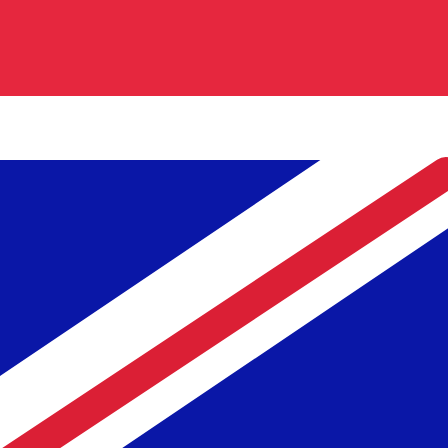
GBP
-
イギリスポンド
弊社の通貨ランキングによると、最も人気の イギリスポンド 為替
More
イギリスポンド
info
リアルタイム為替レート
通貨ペア
レート
変動
EUR / USD
1.15398
▼
GBP / EUR
1.16824
▲
USD / JPY
157.824
▲
GBP / USD
1.34813
▼
USD / CHF
0.808635
▲
USD / CAD
1.39463
▲
EUR / JPY
182.125
▼
AUD / USD
0.706707
▲
XE通貨データAPI