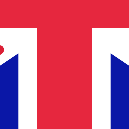
レートは GBP から USD のレートです。 イギリスポンド 
通貨
金利
JPY
0.75%
CHF
0.00%
EUR
4.25%
USD
3.75%
CAD
2.25%
AUD
3.60%
NZD
2.25%
GBP
3.75%