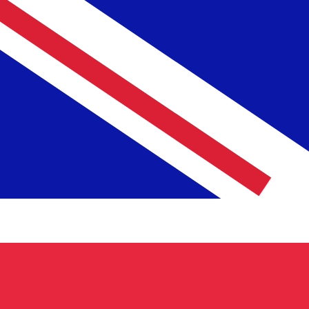
1 NLG = 0 GBP
12H
1D
1W
1M
1Y
2Y
5Y
10Y
2026年8月9日 12:44 UTC - 2026年8月9日 12:44 UTC
NLG/GBP
終値
:
0
安値
:
0
高値
:
0
換算ツールには仲値レートを使用します。これは情報提供
人気の アメリカドル (USD) ペア
為替情報
NLG
-
オランダ・ギルダー
弊社の通貨ランキングによると、最も人気の オランダ・ギルダー 