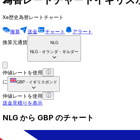
Xe歴史為替レートチャート
換算
送金
チャート
アラート
換算元通貨
NLG
NLG
-
オランダ・ギルダー
仲値レートを使用
に
GBP
-
イギリスポンド
仲値レートを使用
送金見積りを表示
NLG から GBP のチャート
オランダ・ギルダー から イギリスポンド