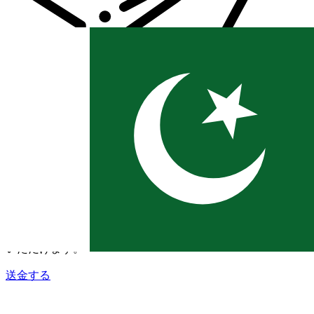
Xe 国際送金
オンラインの送金が迅速、安全、簡単に行えます。ライブの
追跡と通知に加え、柔軟な配信と支払いオプションをご利用
いただけます。
送金する