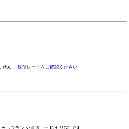
ません。
送信レートをご確認ください。
カルフラン の通貨コードは MGF です。