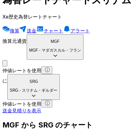
Xe歴史為替レートチャート
換算
送金
チャート
アラート
換算元通貨
MGF
MGF
-
マダガスカル・フラン
仲値レートを使用
に
SRG
SRG
-
スリナム・ギルダー
仲値レートを使用
送金見積りを表示
MGF から SRG のチャート