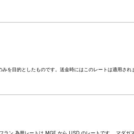
のみを目的としたものです。送金時にはこのレートは適用され
ン 為替レートは MGF から USD のレートです。 マダガス