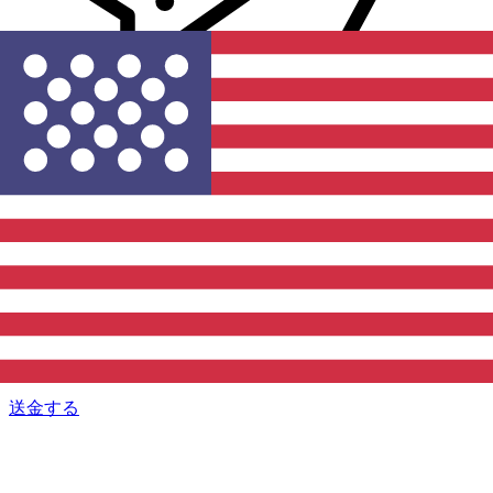
Xe 国際送金
オンラインの送金が迅速、安全、簡単に行えます。ライブの
追跡と通知に加え、柔軟な配信と支払いオプションをご利用
いただけます。
送金する