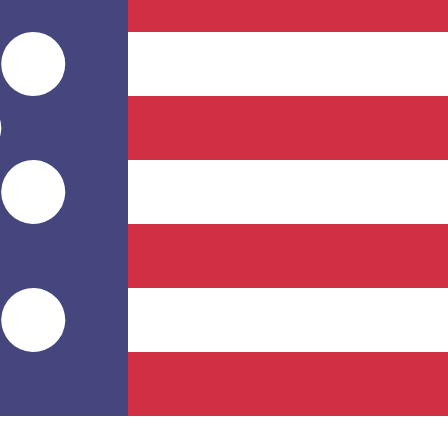
のみを目的としたものです。送金時にはこのレートは適用され
 為替レートは KWD から USD のレートです。 クウェー