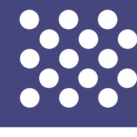
12H
1D
1W
1M
1Y
2Y
5Y
10Y
2026年8月8日 3:33 UTC - 2026年8月8日 3:33 UTC
KWD/USD
終値
:
0
安値
:
0
高値
:
0
換算ツールには仲値レートを使用します。これは情報提供
人気の アメリカドル (USD) ペア
為替情報
KWD
-
クウェートディナール
弊社の通貨ランキングによると、最も人気の クウェートディナール
です。
More
クウェートディナール
info