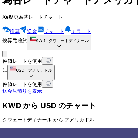
Xe歴史為替レートチャート
換算
送金
チャート
アラート
換算元通貨
KWD
-
クウェートディナール
仲値レートを使用
に
USD
-
アメリカドル
仲値レートを使用
送金見積りを表示
KWD から USD のチャート
クウェートディナール から アメリカドル
1 KWD = 0 USD