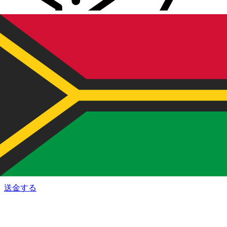
Xe 国際送金
オンラインの送金が迅速、安全、簡単に行えます。ライブの
追跡と通知に加え、柔軟な配信と支払いオプションをご利用
いただけます。
送金する