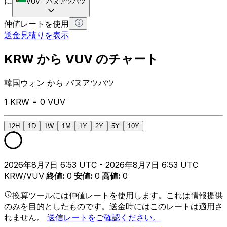
に
VUV
-
バヌアツバツ
仲値レートを使用
送金見積りを表示
KRW から VUV のチャート
韓国ウォン から バヌアツバツ
1 KRW = 0 VUV
12H
1D
1W
1M
1Y
2Y
5Y
10Y
2026年8月7日 6:53 UTC - 2026年8月7日 6:53 UTC
KRW/VUV
終値
:
0
安値
:
0
高値
:
0
換算ツールには仲値レートを使用します。これは情報提供
のみを目的としたものです。送金時にはこのレートは適用さ
れません。
送信レートをご確認ください。