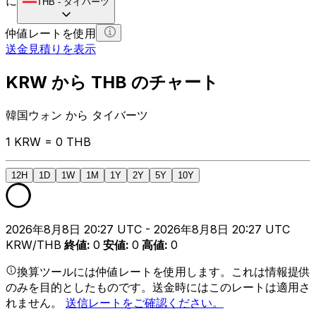
に
THB
-
タイバーツ
仲値レートを使用
送金見積りを表示
KRW から THB のチャート
韓国ウォン から タイバーツ
1 KRW = 0 THB
12H
1D
1W
1M
1Y
2Y
5Y
10Y
2026年8月8日 20:27 UTC - 2026年8月8日 20:27 UTC
KRW/THB
終値
:
0
安値
:
0
高値
:
0
換算ツールには仲値レートを使用します。これは情報提供
のみを目的としたものです。送金時にはこのレートは適用さ
れません。
送信レートをご確認ください。