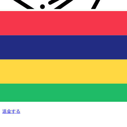
Xe 国際送金
オンラインの送金が迅速、安全、簡単に行えます。ライブの
追跡と通知に加え、柔軟な配信と支払いオプションをご利用
いただけます。
送金する