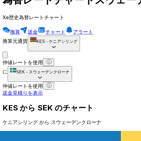
Xe歴史為替レートチャート
換算
送金
チャート
アラート
換算元通貨
KES
-
ケニアシリング
仲値レートを使用
に
SEK
-
スウェーデンクローナ
仲値レートを使用
送金見積りを表示
KES から SEK のチャート
ケニアシリング から スウェーデンクローナ
1 KES = 0 SEK