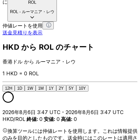
に
ROL
ROL
-
ルーマニア・レウ
仲値レートを使用
送金見積りを表示
HKD から ROL のチャート
香港ドル から ルーマニア・レウ
1 HKD = 0 ROL
12H
1D
1W
1M
1Y
2Y
5Y
10Y
2026年8月6日 3:47 UTC - 2026年8月6日 3:47 UTC
HKD/ROL
終値
:
0
安値
:
0
高値
:
0
換算ツールには仲値レートを使用します。これは情報提供
のみを目的としたものです。送金時にはこのレートは適用さ