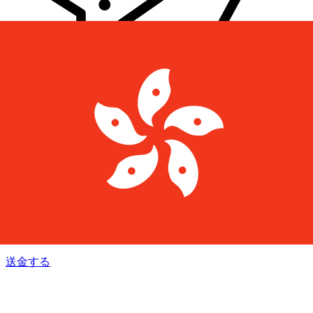
Xe 国際送金
オンラインの送金が迅速、安全、簡単に行えます。ライブの
追跡と通知に加え、柔軟な配信と支払いオプションをご利用
いただけます。
送金する