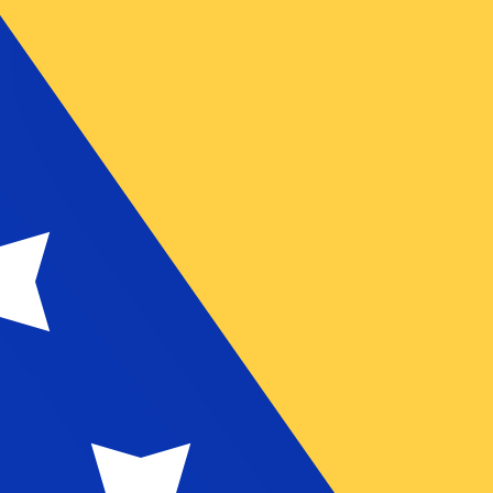
のみを目的としたものです。送金時にはこのレートは適用され
マ 為替レートは GRD から USD のレートです。 ギリシャ