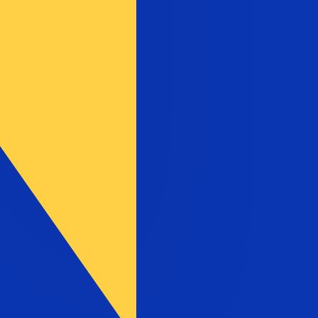
マルカ の通貨コードは BAM です。 通貨記号は KM で
中央銀行レート