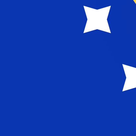
1 GRD = 0 BAM
12H
1D
1W
1M
1Y
2Y
5Y
10Y
2026年8月7日 10:44 UTC - 2026年8月7日 10:44 UTC
GRD/BAM
終値
:
0
安値
:
0
高値
:
0
換算ツールには仲値レートを使用します。これは情報提供
人気の アメリカドル (USD) ペア
為替情報
GRD
-
ギリシャ・ドラッカマ
弊社の通貨ランキングによると、最も人気の ギリシャ・ドラッカ