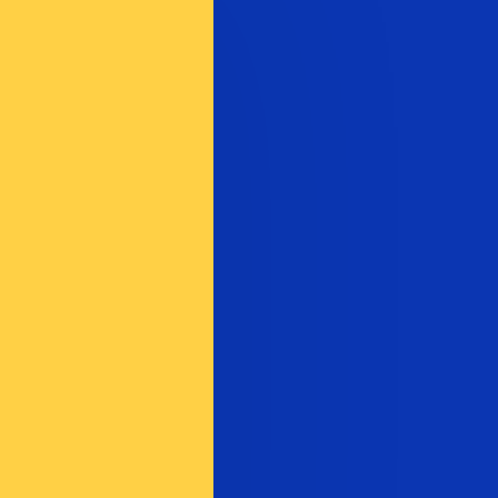
ません。
送信レートをご確認ください。
ドラクマ の通貨コードは GRD です。