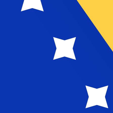
為替レートは BAM から USD のレートです。 ボスニア兌換
通貨
金利
JPY
0.75%
CHF
0.00%
EUR
4.25%
USD
3.75%
CAD
2.25%
AUD
3.60%
NZD
2.25%
GBP
3.75%