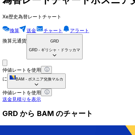
Xe歴史為替レートチャート
換算
送金
チャート
アラート
換算元通貨
GRD
GRD
-
ギリシャ・ドラッカマ
仲値レートを使用
に
BAM
-
ボスニア兌換マルカ
仲値レートを使用
送金見積りを表示
GRD から BAM のチャート
ギリシャ・ドラッカマ から ボスニア兌換マルカ