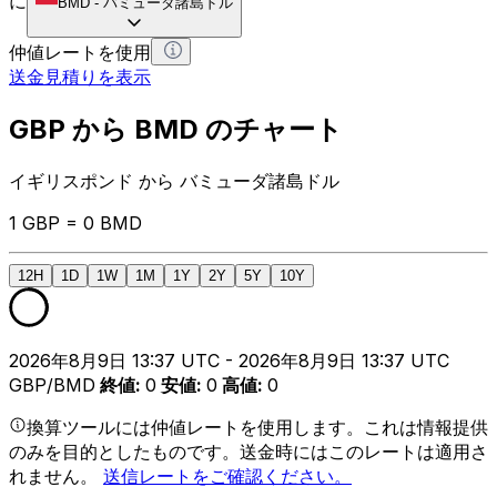
に
BMD
-
バミューダ諸島ドル
仲値レートを使用
送金見積りを表示
GBP から BMD のチャート
イギリスポンド から バミューダ諸島ドル
1 GBP = 0 BMD
12H
1D
1W
1M
1Y
2Y
5Y
10Y
2026年8月9日 13:37 UTC - 2026年8月9日 13:37 UTC
GBP/BMD
終値
:
0
安値
:
0
高値
:
0
換算ツールには仲値レートを使用します。これは情報提供
のみを目的としたものです。送金時にはこのレートは適用さ
れません。
送信レートをご確認ください。