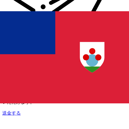
Xe 国際送金
オンラインの送金が迅速、安全、簡単に行えます。ライブの
追跡と通知に加え、柔軟な配信と支払いオプションをご利用
いただけます。
送金する