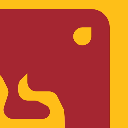
ません。
送信レートをご確認ください。
UR です。 通貨記号は € です。