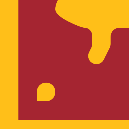
替レートは LKR から USD のレートです。 スリランカルピ
通貨
金利
JPY
0.75%
CHF
0.00%
EUR
4.25%
USD
3.75%
CAD
2.25%
AUD
3.60%
NZD
2.25%
GBP
3.75%