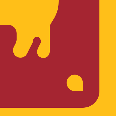
ー の通貨コードは LKR です。 通貨記号は ₨ です。
中央銀行レート