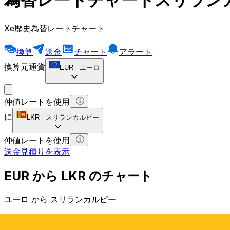
Xe歴史為替レートチャート
換算
送金
チャート
アラート
換算元通貨
EUR
-
ユーロ
仲値レートを使用
に
LKR
-
スリランカルピー
仲値レートを使用
送金見積りを表示
EUR から LKR のチャート
ユーロ から スリランカルピー
1 EUR = 0 LKR