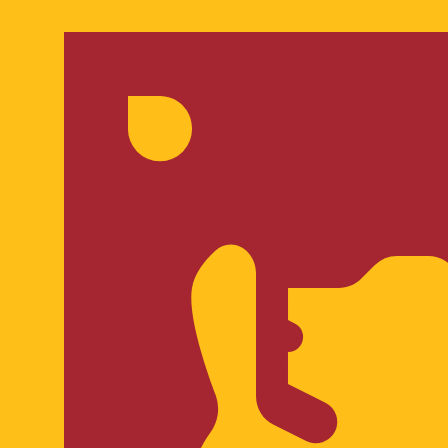
のみを目的としたものです。送金時にはこのレートは適用され
EUR から USD のレートです。 ユーロ の通貨コードは E