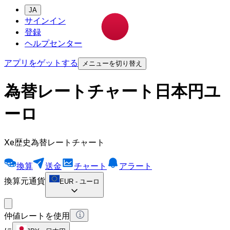
JA
サインイン
登録
ヘルプセンター
アプリをゲットする
メニューを切り替え
為替レートチャート日本円ユ
ーロ
Xe歴史為替レートチャート
換算
送金
チャート
アラート
換算元通貨
EUR
-
ユーロ
仲値レートを使用