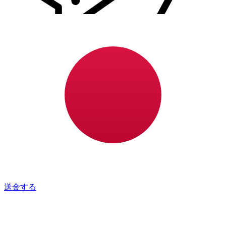
Xe 国際送金
オンラインの送金が迅速、安全、簡単に行えます。ライブの
追跡と通知に加え、柔軟な配信と支払いオプションをご利用
いただけます。
送金する