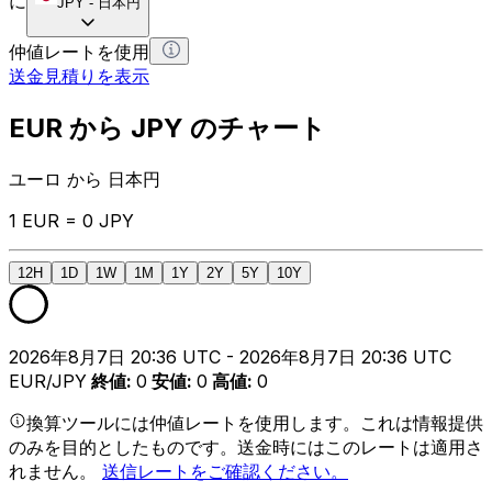
に
JPY
-
日本円
仲値レートを使用
送金見積りを表示
EUR から JPY のチャート
ユーロ から 日本円
1 EUR = 0 JPY
12H
1D
1W
1M
1Y
2Y
5Y
10Y
2026年8月7日 20:36 UTC - 2026年8月7日 20:36 UTC
EUR/JPY
終値
:
0
安値
:
0
高値
:
0
換算ツールには仲値レートを使用します。これは情報提供
のみを目的としたものです。送金時にはこのレートは適用さ
れません。
送信レートをご確認ください。