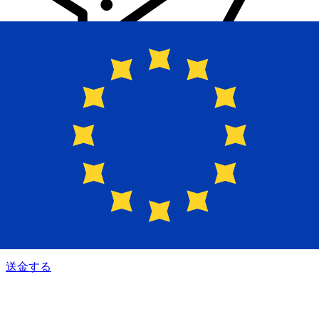
Xe 国際送金
オンラインの送金が迅速、安全、簡単に行えます。ライブの
追跡と通知に加え、柔軟な配信と支払いオプションをご利用
いただけます。
送金する