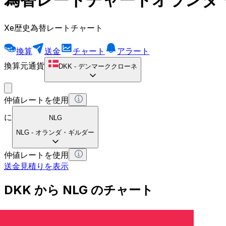
Xe歴史為替レートチャート
換算
送金
チャート
アラート
換算元通貨
DKK
-
デンマーククローネ
仲値レートを使用
に
NLG
NLG
-
オランダ・ギルダー
仲値レートを使用
送金見積りを表示
DKK から NLG のチャート
デンマーククローネ から オランダ・ギルダー