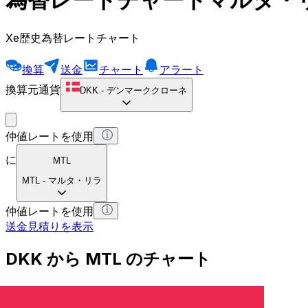
Xe歴史為替レートチャート
換算
送金
チャート
アラート
換算元通貨
DKK
-
デンマーククローネ
仲値レートを使用
に
MTL
MTL
-
マルタ・リラ
仲値レートを使用
送金見積りを表示
DKK から MTL のチャート
デンマーククローネ から マルタ・リラ