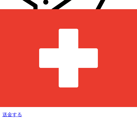
Xe 国際送金
オンラインの送金が迅速、安全、簡単に行えます。ライブの
追跡と通知に加え、柔軟な配信と支払いオプションをご利用
いただけます。
送金する