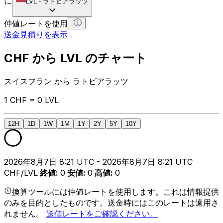
に
LVL
-
ラトビアラッツ
仲値レートを使用
送金見積りを表示
CHF から LVL のチャート
スイスフラン から ラトビアラッツ
1 CHF = 0 LVL
12H
1D
1W
1M
1Y
2Y
5Y
10Y
2026年8月7日 8:21 UTC - 2026年8月7日 8:21 UTC
CHF/LVL
終値
:
0
安値
:
0
高値
:
0
換算ツールには仲値レートを使用します。これは情報提供
のみを目的としたものです。送金時にはこのレートは適用さ
れません。
送信レートをご確認ください。