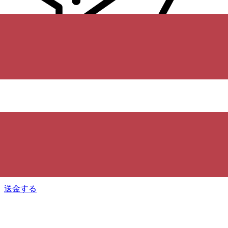
Xe 国際送金
オンラインの送金が迅速、安全、簡単に行えます。ライブの
追跡と通知に加え、柔軟な配信と支払いオプションをご利用
いただけます。
送金する