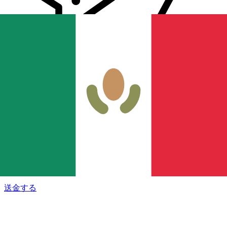
Xe 国際送金
オンラインの送金が迅速、安全、簡単に行えます。ライブの
追跡と通知に加え、柔軟な配信と支払いオプションをご利用
いただけます。
送金する