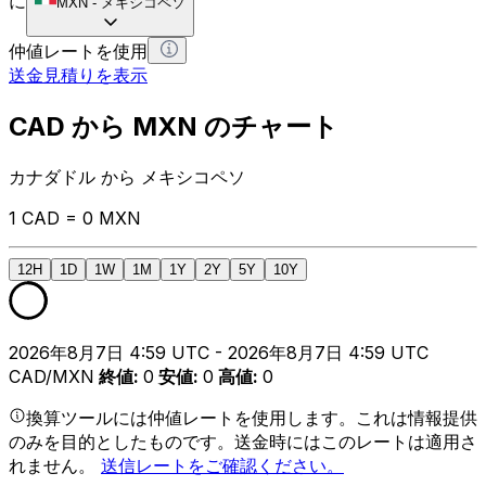
に
MXN
-
メキシコペソ
仲値レートを使用
送金見積りを表示
CAD から MXN のチャート
カナダドル から メキシコペソ
1 CAD = 0 MXN
12H
1D
1W
1M
1Y
2Y
5Y
10Y
2026年8月7日 4:59 UTC - 2026年8月7日 4:59 UTC
CAD/MXN
終値
:
0
安値
:
0
高値
:
0
換算ツールには仲値レートを使用します。これは情報提供
のみを目的としたものです。送金時にはこのレートは適用さ
れません。
送信レートをご確認ください。