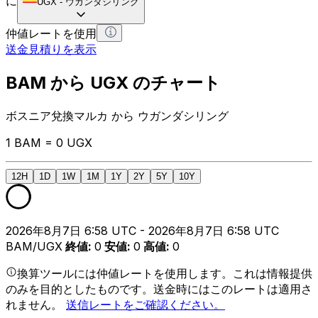
に
UGX
-
ウガンダシリング
仲値レートを使用
送金見積りを表示
BAM から UGX のチャート
ボスニア兌換マルカ から ウガンダシリング
1 BAM = 0 UGX
12H
1D
1W
1M
1Y
2Y
5Y
10Y
2026年8月7日 6:58 UTC - 2026年8月7日 6:58 UTC
BAM/UGX
終値
:
0
安値
:
0
高値
:
0
換算ツールには仲値レートを使用します。これは情報提供
のみを目的としたものです。送金時にはこのレートは適用さ
れません。
送信レートをご確認ください。