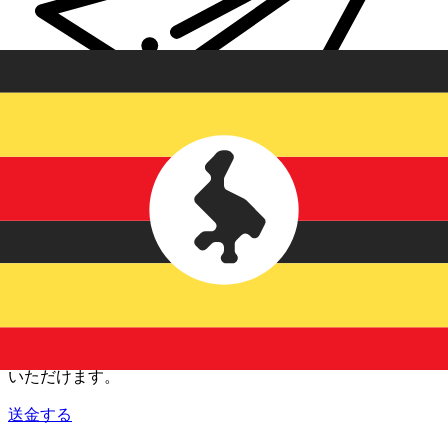
Xe 国際送金
オンラインの送金が迅速、安全、簡単に行えます。ライブの
追跡と通知に加え、柔軟な配信と支払いオプションをご利用
いただけます。
送金する