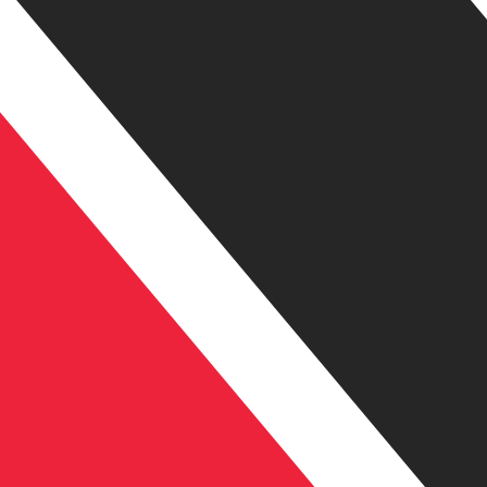
為替レートは TTD から USD のレートです。 トリニダード
通貨
金利
JPY
0.75%
CHF
0.00%
EUR
4.25%
USD
3.75%
CAD
2.25%
AUD
3.60%
NZD
2.25%
GBP
3.75%