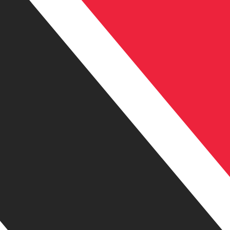
のみを目的としたものです。送金時にはこのレートは適用され
為替レートは BAM から USD のレートです。 ボスニア兌換