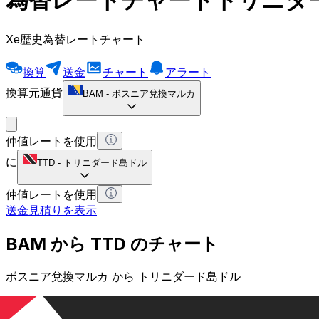
Xe歴史為替レートチャート
換算
送金
チャート
アラート
換算元通貨
BAM
-
ボスニア兌換マルカ
仲値レートを使用
に
TTD
-
トリニダード島ドル
仲値レートを使用
送金見積りを表示
BAM から TTD のチャート
ボスニア兌換マルカ から トリニダード島ドル
1 BAM = 0 TTD