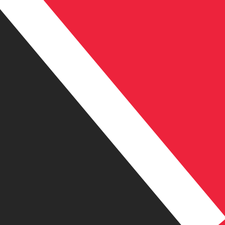
島ドル の通貨コードは TTD です。 通貨記号は TT$ で
中央銀行レート