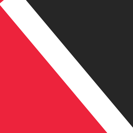
12H
1D
1W
1M
1Y
2Y
5Y
10Y
2026年8月7日 14:30 UTC - 2026年8月7日 14:30 UTC
BAM/TTD
終値
:
0
安値
:
0
高値
:
0
換算ツールには仲値レートを使用します。これは情報提供
人気の アメリカドル (USD) ペア
為替情報
BAM
-
ボスニア兌換マルカ
弊社の通貨ランキングによると、最も人気の ボスニア兌換マルカ 
す。
More
ボスニア兌換マルカ
info