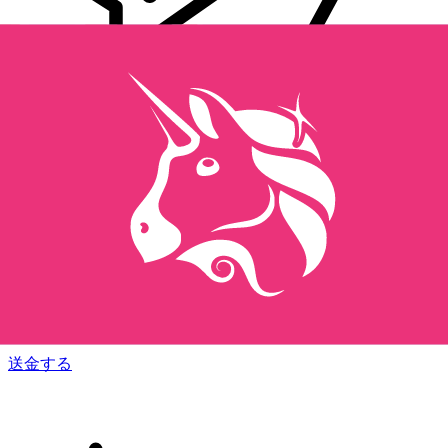
Xe 国際送金
オンラインの送金が迅速、安全、簡単に行えます。ライブの
追跡と通知に加え、柔軟な配信と支払いオプションをご利用
いただけます。
送金する