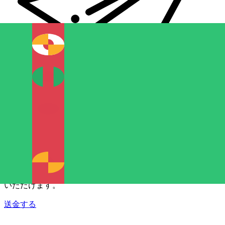
Xe 国際送金
オンラインの送金が迅速、安全、簡単に行えます。ライブの
追跡と通知に加え、柔軟な配信と支払いオプションをご利用
いただけます。
送金する