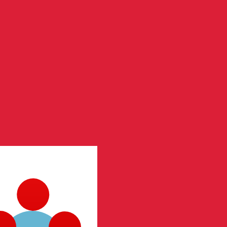
ません。
送信レートをご確認ください。
ハム の通貨コードは AED です。 通貨記号は د.إ で