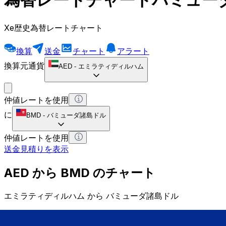
Xe歴史為替レートチャート
換算
送金
チャート
アラート
換算元通貨
AED
-
エミラティディルハム
仲値レートを使用
に
BMD
-
バミューダ諸島ドル
仲値レートを使用
送金見積りを表示
AED から BMD のチャート
エミラティディルハム から バミューダ諸島ドル
1 AED = 0 BMD