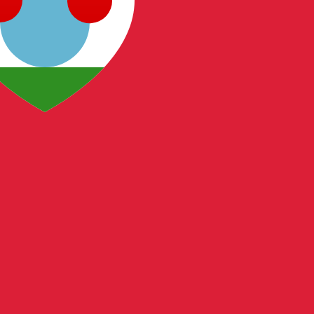
島ドル の通貨コードは BMD です。 通貨記号は $ です。
中央銀行レート