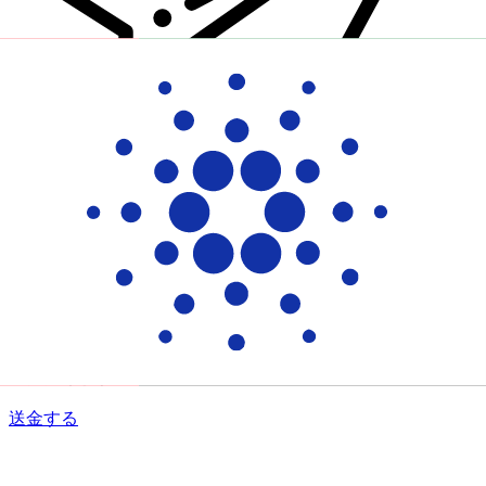
Xe 国際送金
オンラインの送金が迅速、安全、簡単に行えます。ライブの
追跡と通知に加え、柔軟な配信と支払いオプションをご利用
いただけます。
送金する