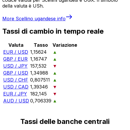
della valuta è USh.
More
Scellino ugandese
info
Tassi di cambio in tempo reale
Valuta
Tasso
Variazione
EUR / USD
1,15624
▲
GBP / EUR
1,16747
▲
USD / JPY
157,532
▼
GBP / USD
1,34988
▲
USD / CHF
0,807511
▲
USD / CAD
1,39346
▼
EUR / JPY
182,145
▼
AUD / USD
0,706339
▲
Tassi delle banche centrali