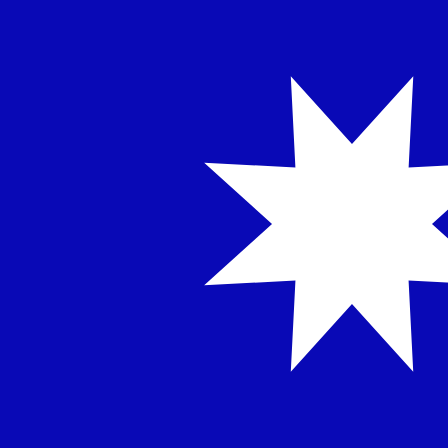
12H
1D
1W
1M
1Y
2Y
5Y
10Y
8 ago 2026, 18:03 UTC - 8 ago 2026, 18:03 UTC
TWD/SDD
Chiusura
:
0
Minimo
:
0
Massimo
:
0
Per il nostro convertitore utilizziamo il tasso medio d
denaro.
Verifica i tassi di cambio per i trasferimenti.
Coppie valutarie Dollaro statunitense
Informazioni sulla valuta
TWD
-
Nuovo dollaro taiwanese
Dalle nostre classifiche è emerso che il tasso di cambio 
della valuta è NT$.
More
Nuovo dollaro taiwanese
info