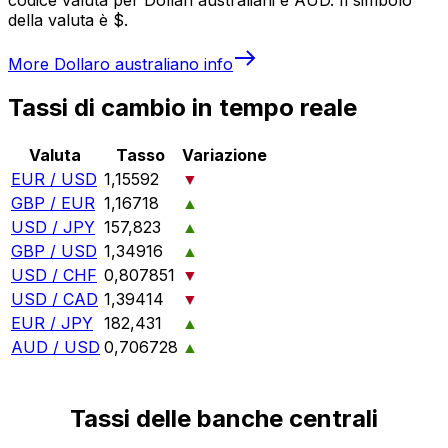
della valuta è $.
More
Dollaro australiano
info
Tassi di cambio in tempo reale
Valuta
Tasso
Variazione
EUR / USD
1,15592
▼
GBP / EUR
1,16718
▲
USD / JPY
157,823
▲
GBP / USD
1,34916
▲
USD / CHF
0,807851
▼
USD / CAD
1,39414
▼
EUR / JPY
182,431
▲
AUD / USD
0,706728
▲
Tassi delle banche centrali