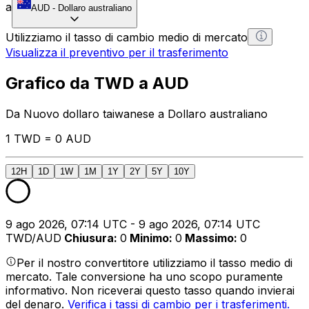
a
AUD
-
Dollaro australiano
Utilizziamo il tasso di cambio medio di mercato
Visualizza il preventivo per il trasferimento
Grafico da TWD a AUD
Da Nuovo dollaro taiwanese a Dollaro australiano
1 TWD = 0 AUD
12H
1D
1W
1M
1Y
2Y
5Y
10Y
9 ago 2026, 07:14 UTC - 9 ago 2026, 07:14 UTC
TWD/AUD
Chiusura
:
0
Minimo
:
0
Massimo
:
0
Per il nostro convertitore utilizziamo il tasso medio di
mercato. Tale conversione ha uno scopo puramente
informativo. Non riceverai questo tasso quando invierai
del denaro.
Verifica i tassi di cambio per i trasferimenti.