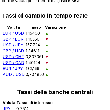
codice valuta per Franchi malgasci è MGF.
Tassi di cambio in tempo reale
Valuta
Tasso
Variazione
EUR / USD
1,15490
▲
GBP / EUR
1,16556
▼
USD / JPY
157,724
▲
GBP / USD
1,34611
▲
USD / CHF
0,807061
▼
USD / CAD
1,40124
▼
EUR / JPY
182,156
▲
AUD / USD
0,704856
▲
Tassi delle banche centrali
Valuta
Tasso di interesse
JPY
0,75%