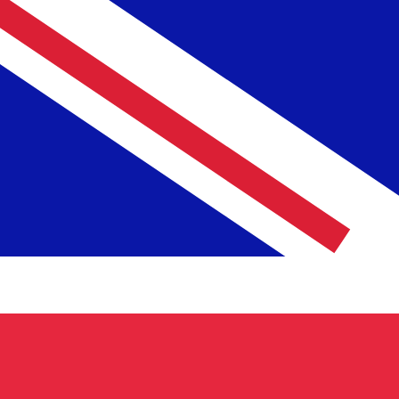
6 ago 2026, 23:42 UTC - 6 ago 2026, 23:42 UTC
SEK/GBP
Chiusura
:
0
Minimo
:
0
Massimo
:
0
Per il nostro convertitore utilizziamo il tasso medio d
denaro.
Verifica i tassi di cambio per i trasferimenti.
Coppie valutarie Dollaro statunitense
Informazioni sulla valuta
SEK
-
Corona svedese
Dalle nostre classifiche è emerso che il tasso di cambio 
More
Corona svedese
info
GBP
-
Sterlina britannica