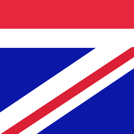
Dalle nostre classifiche è emerso che il tasso di cambio St
è £.
More
Sterlina britannica
info
Tassi di cambio in tempo reale
Valuta
Tasso
Variazione
EUR / USD
1,15231
▼
GBP / EUR
1,16752
▲
USD / JPY
158,426
▲
GBP / USD
1,34535
▲
USD / CHF
0,812555
▲
USD / CAD
1,40144
▼
EUR / JPY
182,555
▲
AUD / USD
0,703130
▼
API dei dati di valuta Xe