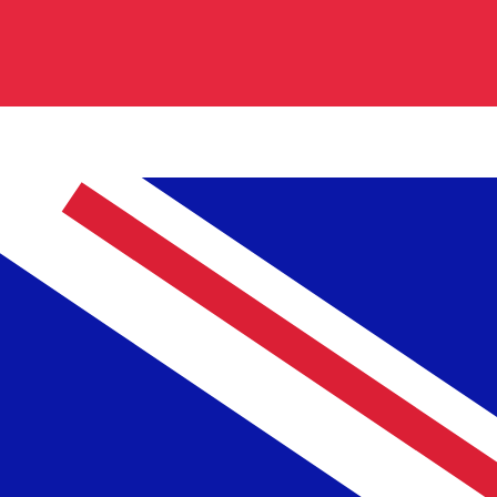
uta per Sterline britanniche è GBP. Il simbolo della valuta
si delle banche centrali