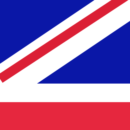
ivo. Non riceverai questo tasso quando invierai del
a per Corone svedesi è SEK. Il simbolo della valuta è kr.