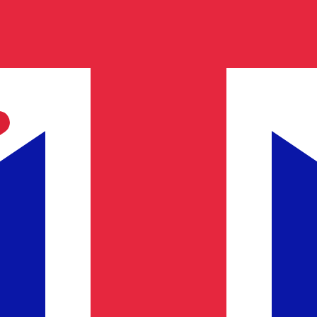
erlina britannica più popolare è da GBP a USD. Il codice val
Tas
Valuta
Tasso di interesse
JPY
0,75%
CHF
0,00%
EUR
4,25%
USD
3,75%
CAD
2,25%
AUD
3,60%
NZD
2,25%
GBP
3,75%