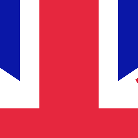
i mercato. Tale conversione ha uno scopo puramente informat
 (USD) popolari
Corona svedese più popolare è da SEK a USD. Il codice valut