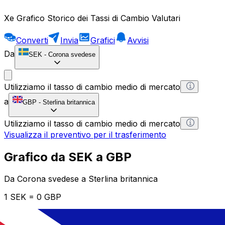
Xe Grafico Storico dei Tassi di Cambio Valutari
Converti
Invia
Grafici
Avvisi
Da
SEK
-
Corona svedese
Utilizziamo il tasso di cambio medio di mercato
a
GBP
-
Sterlina britannica
Utilizziamo il tasso di cambio medio di mercato
Visualizza il preventivo per il trasferimento
Grafico da SEK a GBP
Da Corona svedese a Sterlina britannica
1 SEK = 0 GBP
12H
1D
1W
1M
1Y
2Y
5Y
10Y