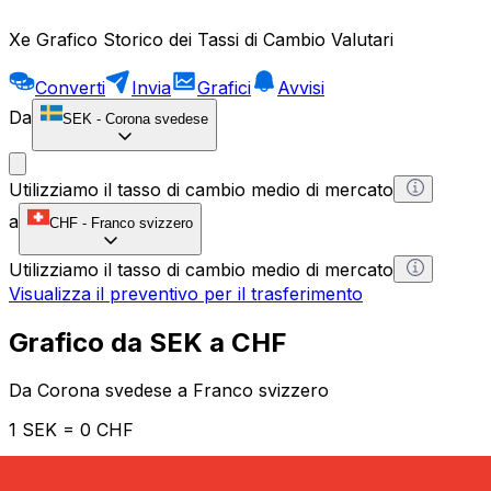
Xe Grafico Storico dei Tassi di Cambio Valutari
Converti
Invia
Grafici
Avvisi
Da
SEK
-
Corona svedese
Utilizziamo il tasso di cambio medio di mercato
a
CHF
-
Franco svizzero
Utilizziamo il tasso di cambio medio di mercato
Visualizza il preventivo per il trasferimento
Grafico da SEK a CHF
Da Corona svedese a Franco svizzero
1 SEK = 0 CHF
12H
1D
1W
1M
1Y
2Y
5Y
10Y