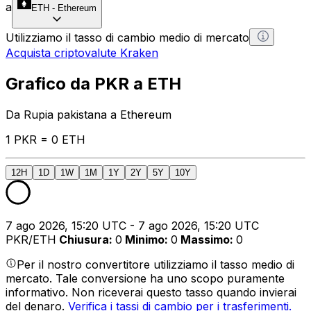
a
ETH
-
Ethereum
Utilizziamo il tasso di cambio medio di mercato
Acquista criptovalute Kraken
Grafico da PKR a ETH
Da Rupia pakistana a Ethereum
1 PKR = 0 ETH
12H
1D
1W
1M
1Y
2Y
5Y
10Y
7 ago 2026, 15:20 UTC - 7 ago 2026, 15:20 UTC
PKR/ETH
Chiusura
:
0
Minimo
:
0
Massimo
:
0
Per il nostro convertitore utilizziamo il tasso medio di
mercato. Tale conversione ha uno scopo puramente
informativo. Non riceverai questo tasso quando invierai
del denaro.
Verifica i tassi di cambio per i trasferimenti.