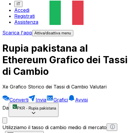
IT
Accedi
Registrati
Assistenza
Scarica l'app
Attiva/disattiva menu
Rupia pakistana al
Ethereum Grafico dei Tassi
di Cambio
Xe Grafico Storico dei Tassi di Cambio Valutari
Converti
Invia
Grafici
Avvisi
Da
PKR
-
Rupia pakistana
Utilizziamo il tasso di cambio medio di mercato