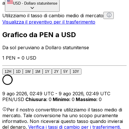
a
USD
-
Dollaro statunitense
Utilizziamo il tasso di cambio medio di mercato
Visualizza il preventivo per il trasferimento
Grafico da PEN a USD
Da sol peruviano a Dollaro statunitense
1 PEN = 0 USD
12H
1D
1W
1M
1Y
2Y
5Y
10Y
9 ago 2026, 02:49 UTC - 9 ago 2026, 02:49 UTC
PEN/USD
Chiusura
:
0
Minimo
:
0
Massimo
:
0
Per il nostro convertitore utilizziamo il tasso medio di
mercato. Tale conversione ha uno scopo puramente
informativo. Non riceverai questo tasso quando invierai
del denaro.
Verifica i tassi di cambio per i trasferimenti.